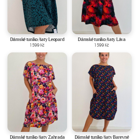
Velikost:
44-50
Velikost:
44-50
Dámské tuniko/šaty Leopard
Dámské tuniko/šaty Láva
Zobrazit produkt
1 599
Kč
Zobrazit produkt
1 599
Kč
Velikost:
44-50
Velikost:
44-50
Dámské tuniko/šaty Zahrada
Dámské tuniko/šaty Barevné