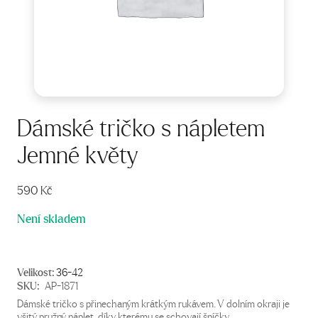
Dámské tričko s nápletem
Jemné květy
590
Kč
Není skladem
Velikost:
36-42
SKU:
AP-1871
Dámské tričko s přinechaným krátkým rukávem. V dolním okraji je
všitý pružný náplet, díky kterému se schovají špíčky.