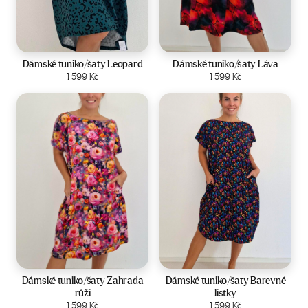
Velikost:
44-50
Velikost:
44-50
Dámské tuniko/šaty Leopard
Dámské tuniko/šaty Láva
Zobrazit produkt
1 599
Kč
Zobrazit produkt
1 599
Kč
Velikost:
44-50
Velikost:
44-50
Dámské tuniko/šaty Zahrada
Dámské tuniko/šaty Barevné
růží
lístky
Zobrazit produkt
1 599
Kč
Zobrazit produkt
1 599
Kč