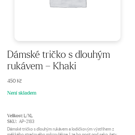
Dámské tričko s dlouhým
rukávem – Khaki
450
Kč
Není skladem
Velikost:
L/XL
SKU:
AP-2183
Dámské tričko s dlouhým rukávem a lodičkovým výstřihem z
měkkého strečového mikrovlákna. Lze ho nosit pod sako, šaty.