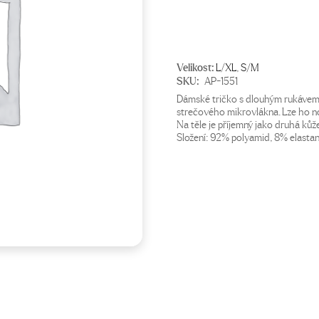
Velikost:
L/XL
,
S/M
SKU:
AP-1551
Dámské tričko s dlouhým rukávem
strečového mikrovlákna. Lze ho no
Na těle je příjemný jako druhá kůž
Složení: 92% polyamid, 8% elastan