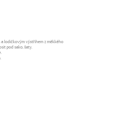
 a lodičkovým výstřihem z měkkého
sit pod sako, šaty.
e.
.