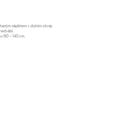
haným nápletem v dolním okraji.
 hedvábí.
ku 90 – 140 cm.