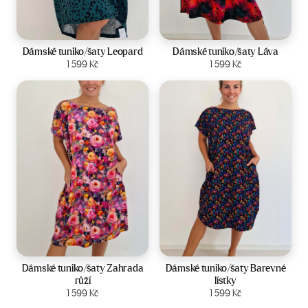
Velikost:
44-50
Velikost:
44-50
Dámské tuniko/šaty Leopard
Dámské tuniko/šaty Láva
Zobrazit produkt
1 599
Kč
Zobrazit produkt
1 599
Kč
Velikost:
44-50
Velikost:
44-50
Dámské tuniko/šaty Zahrada
Dámské tuniko/šaty Barevné
růží
lístky
Zobrazit produkt
1 599
Kč
Zobrazit produkt
1 599
Kč