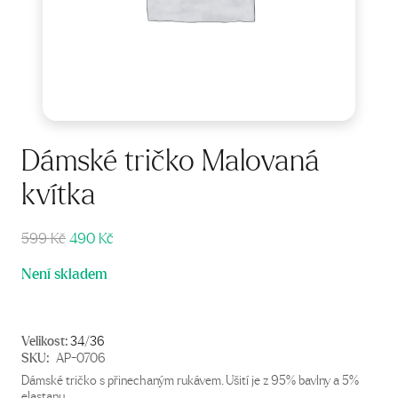
Dámské tričko Malovaná
kvítka
Původní
Aktuální
599
Kč
490
Kč
cena
cena
Není skladem
byla:
je:
599 Kč.
490 Kč.
Velikost:
34/36
SKU:
AP-0706
Dámské tričko s přinechaným rukávem. Ušití je z 95% bavlny a 5%
elastanu.