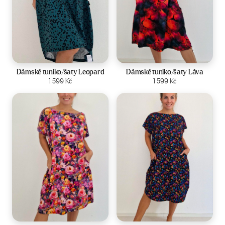
Velikost:
44-50
Velikost:
44-50
Dámské tuniko/šaty Leopard
Dámské tuniko/šaty Láva
Zobrazit produkt
1 599
Kč
Zobrazit produkt
1 599
Kč
Velikost:
44-50
Velikost:
44-50