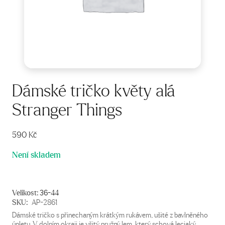
Dámské tričko květy alá
Stranger Things
590
Kč
Není skladem
Velikost:
36-44
SKU:
AP-2861
Dámské tričko s přinechaným krátkým rukávem, ušité z bavlněného
úpletu. V dolním okraji je všitý pružný lem, který schová lecjaký