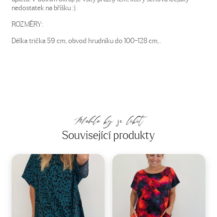
nedostatek na bříšku :).
ROZMĚRY:
Délka trička 59 cm, obvod hrudníku do 100-128 cm,.
Mohlo by se líbit
Související produkty