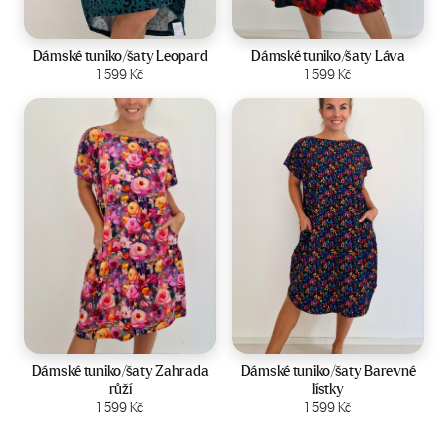
Velikost:
44-50
Velikost:
44-50
Dámské tuniko/šaty Leopard
Dámské tuniko/šaty Láva
Zobrazit produkt
1 599
Kč
Zobrazit produkt
1 599
Kč
Velikost:
44-50
Velikost:
44-50
Dámské tuniko/šaty Zahrada
Dámské tuniko/šaty Barevné
růží
lístky
Zobrazit produkt
1 599
Kč
Zobrazit produkt
1 599
Kč