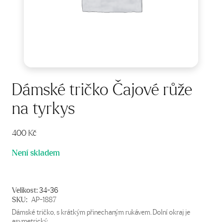
Dámské tričko Čajové růže
na tyrkys
400
Kč
Není skladem
Velikost:
34-36
SKU:
AP-1887
Dámské tričko, s krátkým přinechaným rukávem. Dolní okraj je
asymetrický.