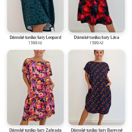
Velikost:
44-50
Velikost:
44-50
Dámské tuniko/šaty Leopard
Dámské tuniko/šaty Láva
Zobrazit produkt
1 599
Kč
Zobrazit produkt
1 599
Kč
Velikost:
44-50
Velikost:
44-50
Dámské tuniko/šaty Zahrada
Dámské tuniko/šaty Barevné