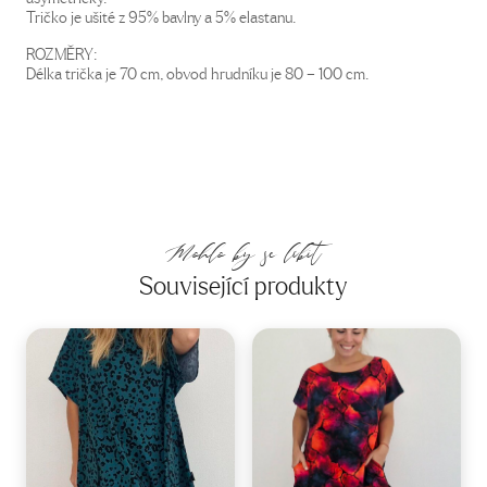
Tričko je ušité z 95% bavlny a 5% elastanu.
ROZMĚRY:
Délka trička je 70 cm, obvod hrudníku je 80 – 100 cm.
Mohlo by se líbit
Související produkty