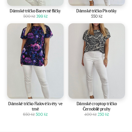
Velikost:
Velikost:
Dámské tričko Barevné flíčky
Dámské tričko Pivoňky
Původní
Aktuální
Zobrazit produkt
500
Kč
399
Kč
Zobrazit produkt
550
Kč
cena
cena
byla:
je:
500 Kč.
399 Kč.
Velikost:
38-40
Velikost:
34-42
Dámské tričko Fialové květy ve
Dámské croptop tričko
tmě
Černobílé pruhy
Původní
Aktuální
Původní
Aktuální
Zobrazit produkt
650
Kč
500
Kč
Zobrazit produkt
400
Kč
250
Kč
cena
cena
cena
cena
byla:
je:
byla:
je:
650 Kč.
500 Kč.
400 Kč.
250 Kč.