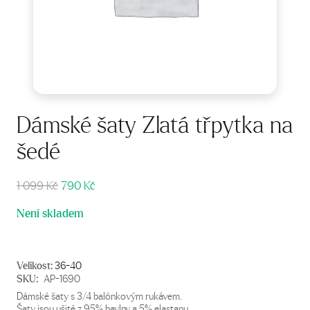
Dámské šaty Zlatá třpytka na
šedé
Původní
Aktuální
1 099
Kč
790
Kč
cena
cena
Není skladem
byla:
je:
1
790 Kč.
099 Kč.
Velikost:
36-40
SKU:
AP-1690
Dámské šaty s 3/4 balónkovým rukávem.
Šaty jsou ušité z 95% bavlny a 5% elastanu.