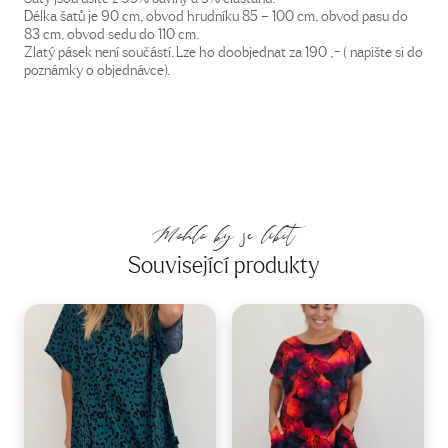
Délka šatů je 90 cm, obvod hrudníku 85 – 100 cm, obvod pasu do
83 cm, obvod sedu do 110 cm.
Zlatý pásek není součástí. Lze ho doobjednat za 190 ,- ( napište si do
poznámky o objednávce).
Mohlo by se líbit
Související produkty