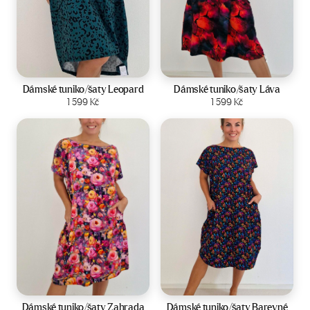
Velikost:
44-50
Velikost:
44-50
Dámské tuniko/šaty Leopard
Dámské tuniko/šaty Láva
Zobrazit produkt
1 599
Kč
Zobrazit produkt
1 599
Kč
Velikost:
44-50
Velikost:
44-50
Dámské tuniko/šaty Zahrada
Dámské tuniko/šaty Barevné