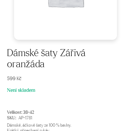
Dámské šaty Zářivá
oranžáda
599
Kč
Není skladem
Velikost:
38-42
SKU:
AP-1781
Dámské, áčkové šaty ze 100 % bavlny.
Krátký, přinechaný rukáv.