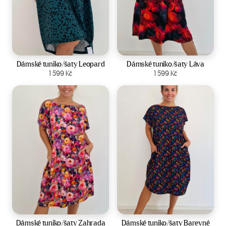
Velikost:
44-50
Velikost:
44-50
Dámské tuniko/šaty Leopard
Dámské tuniko/šaty Láva
Zobrazit produkt
1 599
Kč
Zobrazit produkt
1 599
Kč
Velikost:
44-50
Velikost:
44-50
Dámské tuniko/šaty Zahrada
Dámské tuniko/šaty Barevné