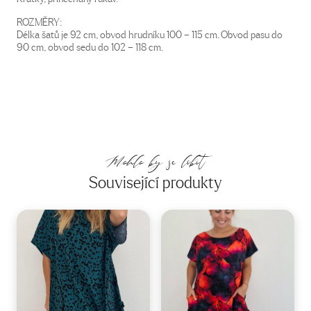
ROZMĚRY:
Délka šatů je 92 cm, obvod hrudníku 100 – 115 cm. Obvod pasu do
90 cm, obvod sedu do 102 – 118 cm.
Mohlo by se líbit
Související produkty