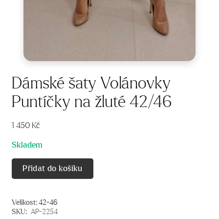
Dámské šaty Volánovky
Puntíčky na žluté 42/46
1 450
Kč
Skladem
Přidat do košíku
Velikost:
42-46
SKU:
AP-2254