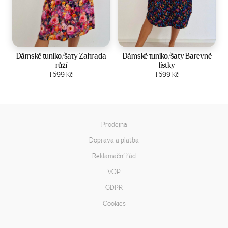
Velikost:
44-50
Velikost:
44-50
Dámské tuniko/šaty Zahrada
Dámské tuniko/šaty Barevné
růží
lístky
Zobrazit produkt
1 599
Kč
Zobrazit produkt
1 599
Kč
Prodejna
Doprava a platba
Reklamační řád
VOP
GDPR
Cookies