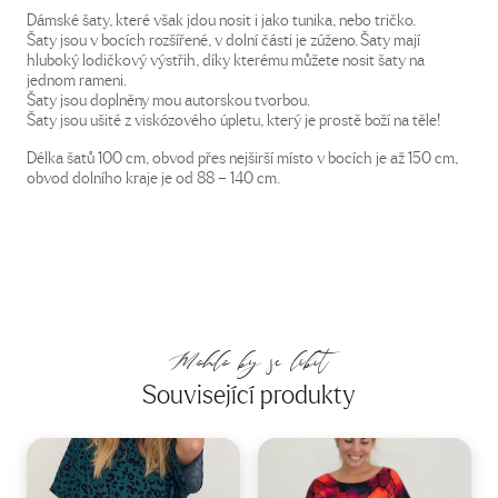
Dámské šaty, které však jdou nosit i jako tunika, nebo tričko.
Šaty jsou v bocích rozšířené, v dolní části je zúženo. Šaty mají
hluboký lodičkový výstřih, díky kterému můžete nosit šaty na
jednom rameni.
Šaty jsou doplněny mou autorskou tvorbou.
Šaty jsou ušité z viskózového úpletu, který je prostě boží na těle!
Délka šatů 100 cm, obvod přes nejširší místo v bocích je až 150 cm,
obvod dolního kraje je od 88 – 140 cm.
Mohlo by se líbit
Související produkty