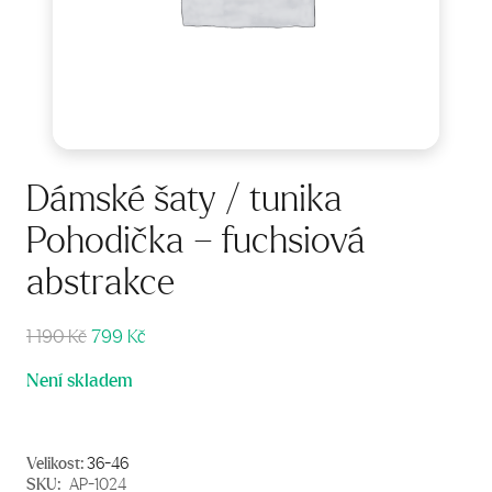
Dámské šaty / tunika
Pohodička – fuchsiová
abstrakce
Původní
Aktuální
1 190
Kč
799
Kč
cena
cena
Není skladem
byla:
je:
1
799 Kč.
190 Kč.
Velikost:
36-46
SKU:
AP-1024