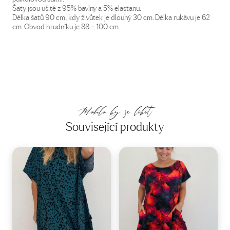
Šaty jsou ušité z 95% bavlny a 5% elastanu.
Délka šatů 90 cm, kdy živůtek je dlouhý 30 cm. Délka rukávu je 62
cm. Obvod hrudníku je 88 – 100 cm.
Mohlo by se líbit
Související produkty