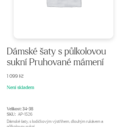
Dámské šaty s půlkolovou
sukní Pruhované mámení
1 099
Kč
Není skladem
Velikost:
34-38
SKU:
AP-1526
Dámské šaty, s lodičkovým výstřihem, dlouhým rukávem a
půlkolovou sukní.