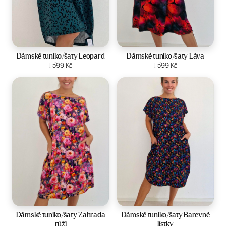
Velikost:
44-50
Velikost:
44-50
Dámské tuniko/šaty Leopard
Dámské tuniko/šaty Láva
Zobrazit produkt
1 599
Kč
Zobrazit produkt
1 599
Kč
Velikost:
44-50
Velikost:
44-50
Dámské tuniko/šaty Zahrada
Dámské tuniko/šaty Barevné
růží
lístky