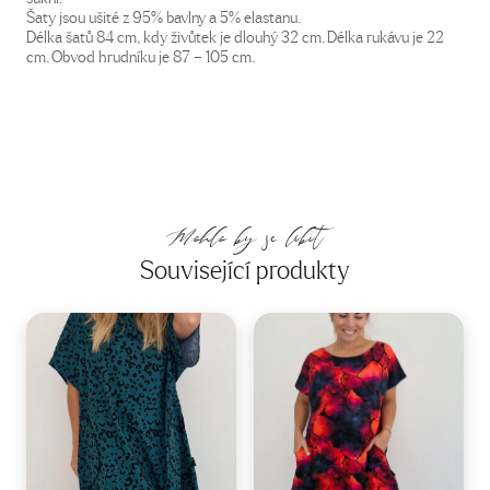
Šaty jsou ušité z 95% bavlny a 5% elastanu.
Délka šatů 84 cm, kdy živůtek je dlouhý 32 cm. Délka rukávu je 22
cm. Obvod hrudníku je 87 – 105 cm.
Mohlo by se líbit
Související produkty