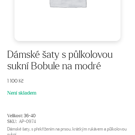
Dámské šaty s půlkolovou
sukní Bobule na modré
1 100
Kč
Není skladem
Velikost:
36-40
SKU:
AP-0974
Dámské šaty, s překřížením na prsou, krátkým rukávem a půlkolovou
sukní.