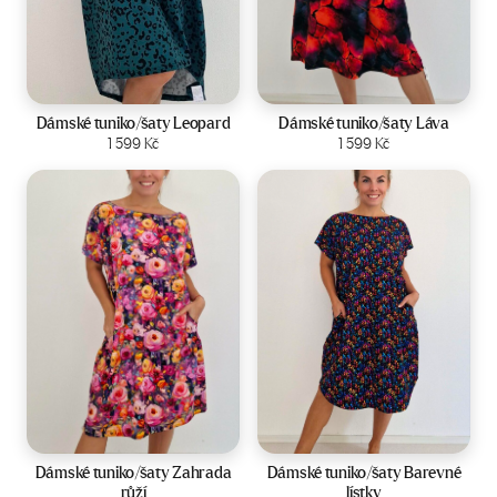
Velikost:
44-50
Velikost:
44-50
Dámské tuniko/šaty Leopard
Dámské tuniko/šaty Láva
Zobrazit produkt
1 599
Kč
Zobrazit produkt
1 599
Kč
Velikost:
44-50
Velikost:
44-50
Dámské tuniko/šaty Zahrada
Dámské tuniko/šaty Barevné
růží
lístky