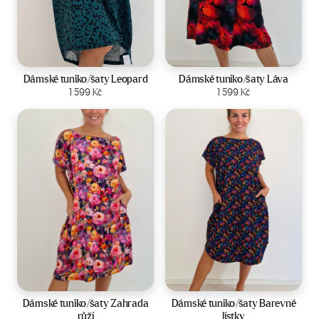
Velikost:
44-50
Velikost:
44-50
Dámské tuniko/šaty Leopard
Dámské tuniko/šaty Láva
Zobrazit produkt
1 599
Kč
Zobrazit produkt
1 599
Kč
Velikost:
44-50
Velikost:
44-50
Dámské tuniko/šaty Zahrada
Dámské tuniko/šaty Barevné
růží
lístky