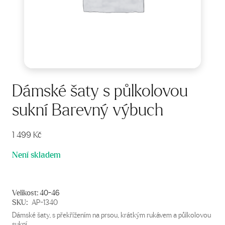
Dámské šaty s půlkolovou
sukní Barevný výbuch
1 499
Kč
Není skladem
Velikost:
40-46
SKU:
AP-1340
Dámské šaty, s překřížením na prsou, krátkým rukávem a půlkolovou
sukní.