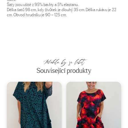
Šaty jsou ušité z 95% bavlny a 5% elastanu.
Délka šatů 98 cm, kdy živůtek je dlouhý 35 cm. Délka rukávu je 22
cm. Obvod hrudníku je 90 – 125 cm.
Mohlo by se líbit
Související produkty