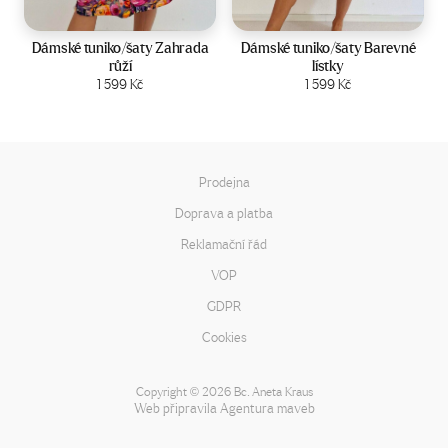
Velikost:
44-50
Velikost:
44-50
Dámské tuniko/šaty Zahrada
Dámské tuniko/šaty Barevné
růží
lístky
Zobrazit produkt
1 599
Kč
Zobrazit produkt
1 599
Kč
Prodejna
Doprava a platba
Reklamační řád
VOP
GDPR
Cookies
Copyright
2026 Bc. Aneta Kraus
©
Web připravila
Agentura maveb