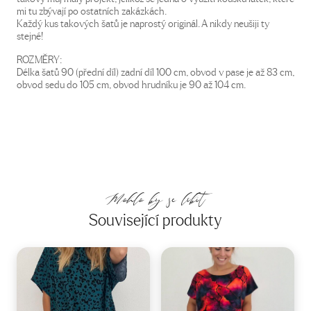
mi tu zbývají po ostatních zakázkách.
Každý kus takových šatů je naprostý originál. A nikdy neušiji ty
stejné!
ROZMĚRY:
Délka šatů 90 (přední díl) zadní díl 100 cm, obvod v pase je až 83 cm,
obvod sedu do 105 cm, obvod hrudníku je 90 až 104 cm.
Mohlo by se líbit
Související produkty