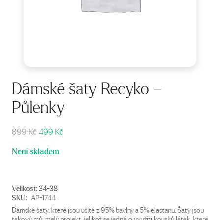
Dámské šaty Recyko –
Půlenky
Původní
Aktuální
899
Kč
499
Kč
cena
cena
Není skladem
byla:
je:
899 Kč.
499 Kč.
Velikost:
34-38
SKU:
AP-1744
Dámské šaty, které jsou ušité z 95% bavlny a 5% elastanu. Šaty jsou
takový můj malý projekt, jelikož se jedná o využití kousků látek, které