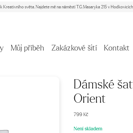
ek Kreativního světa. Najdete mě na náměstí T.G.Masaryka 215 v Hodkovicích 
y
Můj příběh
Zakázkové šití
Kontakt
Dámské ša
Orient
799
Kč
Není skladem