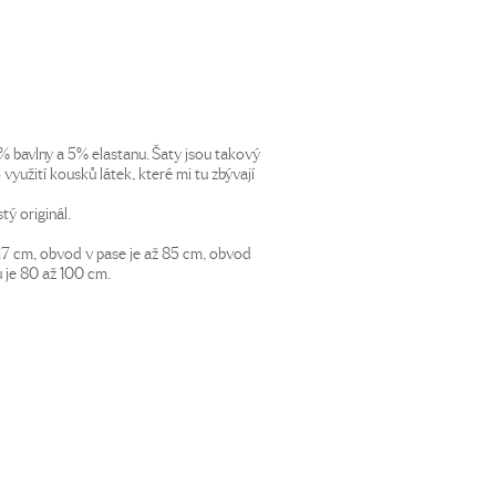
% bavlny a 5% elastanu. Šaty jsou takový
 využití kousků látek, které mi tu zbývají
ý originál.
 17 cm, obvod v pase je až 85 cm, obvod
 je 80 až 100 cm.