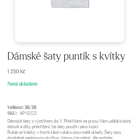
Dámské šaty puntík s kvítky
1 250
Kč
Není skladem
Velikost:
36/38
SKU:
AP-0222
Dámské šaty s výstřihem do V. Překřížení na prsou Vám udělá krásný
dekolt a díky překřížení, lze šaty použít i jako kojící.
Rukáv je krátký, v horní části rukávu jsou malé sklady. Šaty jsou
doplněné saténovou stužkou, kterou lze měnit, dle potřeby.