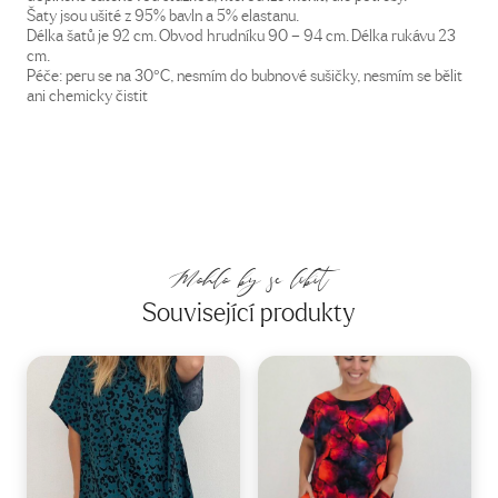
Šaty jsou ušité z 95% bavln a 5% elastanu.
Délka šatů je 92 cm. Obvod hrudníku 90 – 94 cm. Délka rukávu 23
cm.
Péče: peru se na 30°C, nesmím do bubnové sušičky, nesmím se bělit
ani chemicky čistit
Mohlo by se líbit
Související produkty