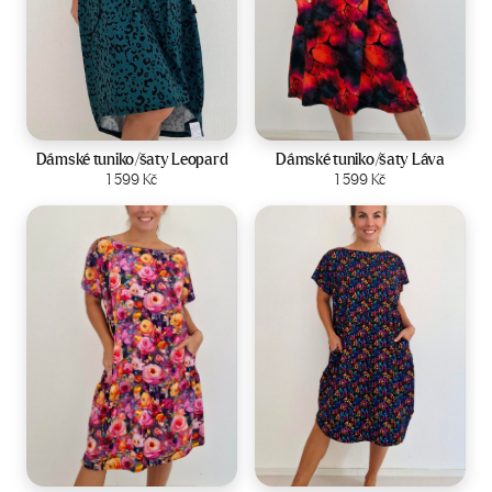
Velikost:
44-50
Velikost:
44-50
Dámské tuniko/šaty Leopard
Dámské tuniko/šaty Láva
Zobrazit produkt
1 599
Kč
Zobrazit produkt
1 599
Kč
Velikost:
44-50
Velikost:
44-50