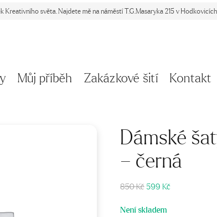
ek Kreativního světa. Najdete mě na náměstí T.G.Masaryka 215 v Hodkovicích 
y
Můj příběh
Zakázkové šití
Kontakt
Dámské šat
– černá
Původní
Aktuální
850
Kč
599
Kč
cena
cena
byla:
je:
Není skladem