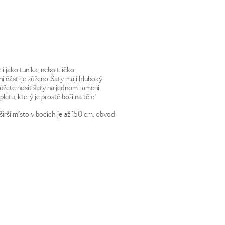
i jako tunika, nebo tričko.
ní části je zúženo. Šaty mají hluboký
ůžete nosit šaty na jednom rameni.
letu, který je prostě boží na těle!
irší místo v bocích je až 150 cm, obvod