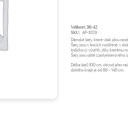
850 Kč.
599 Kč.
Velikost:
36-42
SKU:
AP-1029
Dámské šaty, které však jdou nosit 
Šaty jsou v bocích rozšířené, v dol
lodičkový výstřih, díky kterému m
Šaty jsou ušité z polyesterového úp
Délka šatů 100 cm, obvod přes nejš
dolního kraje je od 88 – 140 cm.