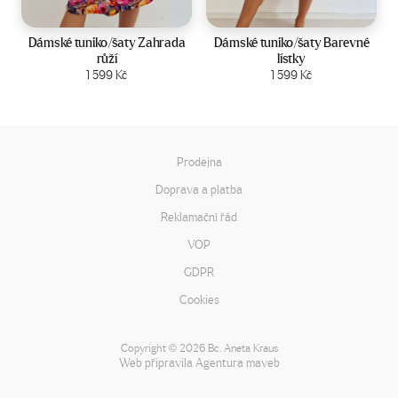
Velikost:
44-50
Velikost:
44-50
Dámské tuniko/šaty Zahrada
Dámské tuniko/šaty Barevné
růží
lístky
Zobrazit produkt
1 599
Kč
Zobrazit produkt
1 599
Kč
Prodejna
Doprava a platba
Reklamační řád
VOP
GDPR
Cookies
Copyright
2026 Bc. Aneta Kraus
©
Web připravila
Agentura maveb