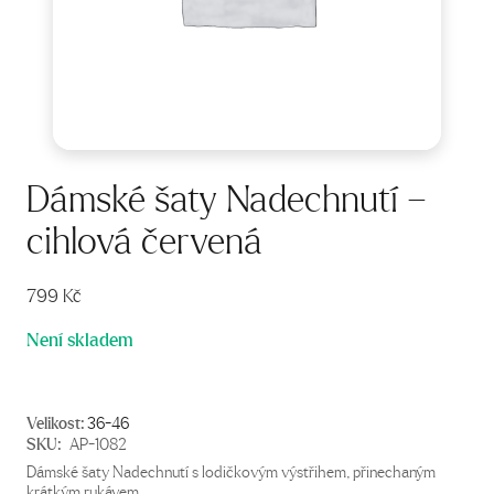
Dámské šaty Nadechnutí –
cihlová červená
799
Kč
Není skladem
Velikost:
36-46
SKU:
AP-1082
Dámské šaty Nadechnutí s lodičkovým výstřihem, přinechaným
krátkým rukávem.