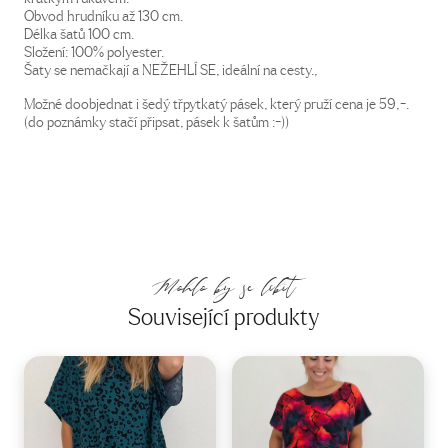
Obvod hrudníku až 130 cm.
Délka šatů 100 cm.
Složení: 100% polyester.
Šaty se nemačkají a NEŽEHLÍ SE, ideální na cesty.,
Možné doobjednat i šedý třpytkatý pásek, který pruží cena je 59,-.
(do poznámky stačí připsat, pásek k šatům :-))
Mohlo by se líbit
Související produkty