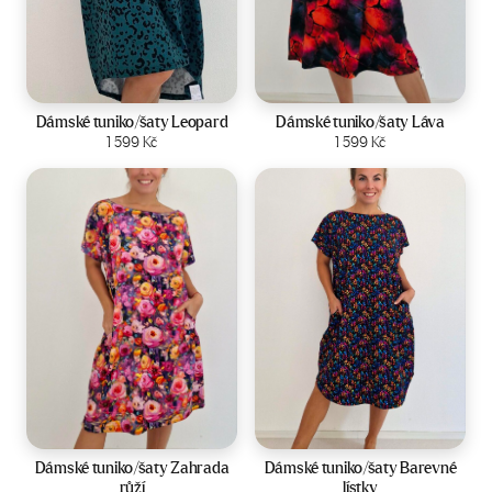
Velikost:
44-50
Velikost:
44-50
Dámské tuniko/šaty Leopard
Dámské tuniko/šaty Láva
Zobrazit produkt
1 599
Kč
Zobrazit produkt
1 599
Kč
Velikost:
44-50
Velikost:
44-50
Dámské tuniko/šaty Zahrada
Dámské tuniko/šaty Barevné
růží
lístky