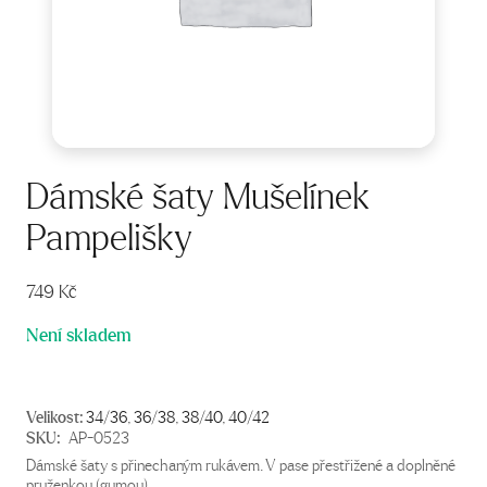
Dámské šaty Mušelínek
Pampelišky
749
Kč
Není skladem
Velikost:
34/36
,
36/38
,
38/40
,
40/42
SKU:
AP-0523
Dámské šaty s přinechaným rukávem. V pase přestřižené a doplněné
pruženkou (gumou).