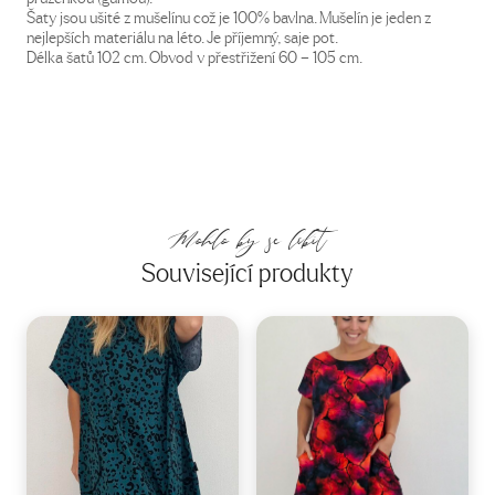
Šaty jsou ušité z mušelínu což je 100% bavlna. Mušelín je jeden z
nejlepších materiálu na léto. Je příjemný, saje pot.
Délka šatů 102 cm. Obvod v přestřižení 60 – 105 cm.
Mohlo by se líbit
Související produkty