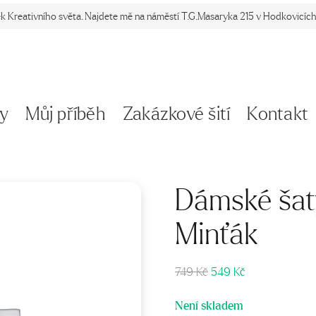
ek Kreativního světa. Najdete mě na náměstí T.G.Masaryka 215 v Hodkovicích 
y
Můj příběh
Zakázkové šití
Kontakt
Dámské šat
Minťák
Původní
Aktuální
749
Kč
549
Kč
cena
cena
byla:
je:
Není skladem