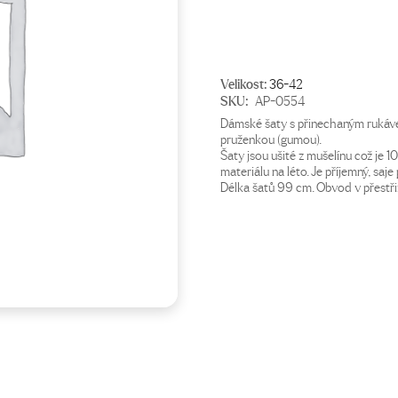
749 Kč.
549 Kč.
Velikost:
36-42
SKU:
AP-0554
Dámské šaty s přinechaným rukáve
pruženkou (gumou).
Šaty jsou ušité z mušelínu což je 1
materiálu na léto. Je příjemný, saje 
Délka šatů 99 cm. Obvod v přestři