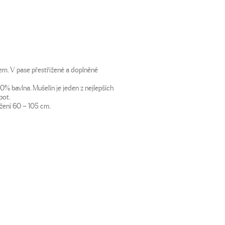
m. V pase přestřižené a doplněné
00% bavlna. Mušelín je jeden z nejlepších
pot.
žení 60 – 105 cm.