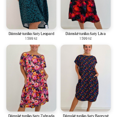
Velikost:
44-50
Velikost:
44-50
Dámské tuniko/šaty Leopard
Dámské tuniko/šaty Láva
Zobrazit produkt
1 599
Kč
Zobrazit produkt
1 599
Kč
Velikost:
44-50
Velikost:
44-50
Dámské tuniko/šaty Zahrada
Dámské tuniko/šaty Barevné