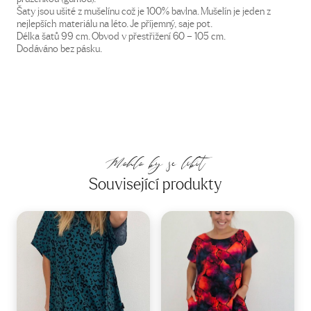
Šaty jsou ušité z mušelínu což je 100% bavlna. Mušelín je jeden z
nejlepších materiálu na léto. Je příjemný, saje pot.
Délka šatů 99 cm. Obvod v přestřižení 60 – 105 cm.
Dodáváno bez pásku.
Mohlo by se líbit
Související produkty