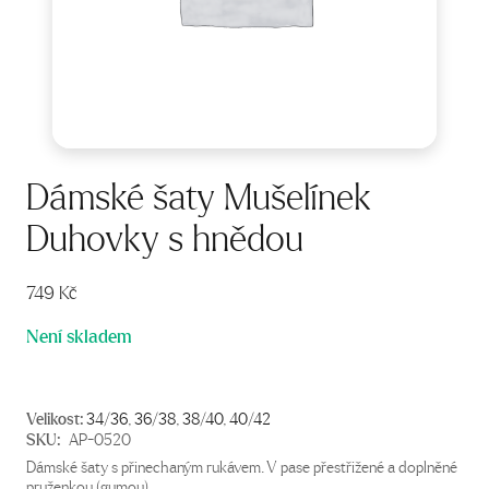
Dámské šaty Mušelínek
Duhovky s hnědou
749
Kč
Není skladem
Velikost:
34/36
,
36/38
,
38/40
,
40/42
SKU:
AP-0520
Dámské šaty s přinechaným rukávem. V pase přestřižené a doplněné
pruženkou (gumou).