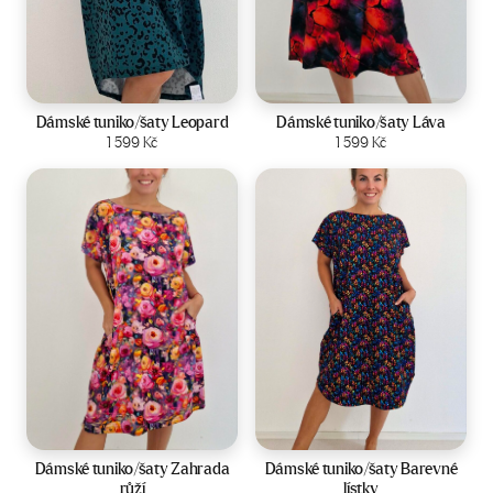
Velikost:
44-50
Velikost:
44-50
Dámské tuniko/šaty Leopard
Dámské tuniko/šaty Láva
Zobrazit produkt
1 599
Kč
Zobrazit produkt
1 599
Kč
Velikost:
44-50
Velikost:
44-50
Dámské tuniko/šaty Zahrada
Dámské tuniko/šaty Barevné
růží
lístky