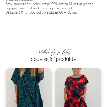
Šaty jsou ušité z mušelínu což je 100% bavlna. Mušelín je jeden z
nejlepších materiálu na léto. Je příjemný, saje pot.
Délka šatů 97 cm. Obvod v přestřižení 60 – 105 cm.
Mohlo by se líbit
Související produkty