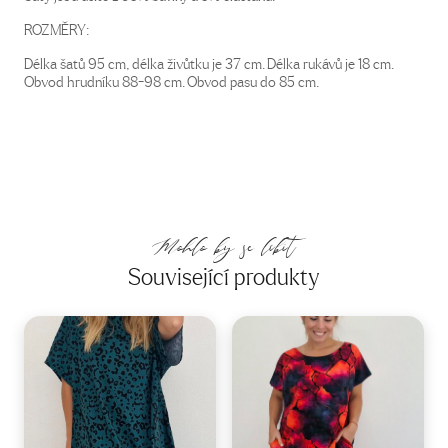
ROZMĚRY:
Délka šatů 95 cm, délka živůtku je 37 cm. Délka rukávů je 18 cm.
Obvod hrudníku 88-98 cm. Obvod pasu do 85 cm.
Mohlo by se líbit
Související produkty