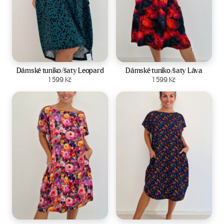
Velikost:
44-50
Velikost:
44-50
Dámské tuniko/šaty Leopard
Dámské tuniko/šaty Láva
Zobrazit produkt
1 599
Kč
Zobrazit produkt
1 599
Kč
Velikost:
44-50
Velikost:
44-50