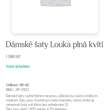
Dámské šaty Louka plná kvítí
1 590
Kč
Není skladem
Velikost:
36-40
SKU:
AP-2952
Dámské šaty s překřížením na prsou, půlkolovou sukní s krátkým
rukávem. Šaty jsou vhodné pro kojící maminky, které chtějí na
veřejnosti kojit své dítko bez odhalování 🙂 .
Šaty jsou ušité z 95% bavlny a 5% elastanu.