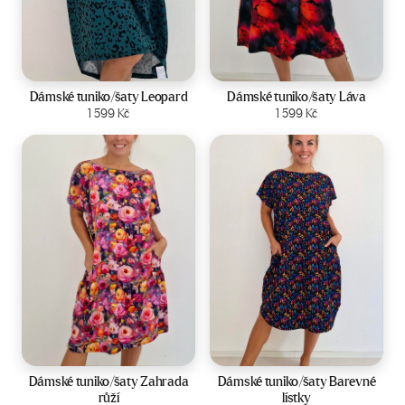
Velikost:
44-50
Velikost:
44-50
Dámské tuniko/šaty Leopard
Dámské tuniko/šaty Láva
Zobrazit produkt
1 599
Kč
Zobrazit produkt
1 599
Kč
Velikost:
44-50
Velikost:
44-50
Dámské tuniko/šaty Zahrada
Dámské tuniko/šaty Barevné
růží
lístky