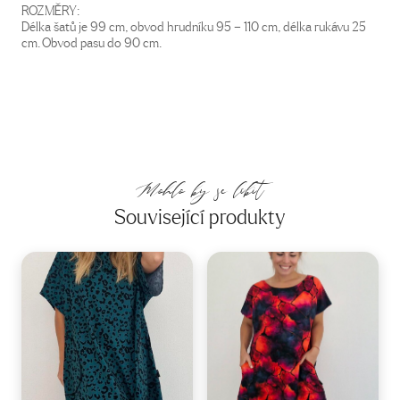
ROZMĚRY:
Délka šatů je 99 cm, obvod hrudníku 95 – 110 cm, délka rukávu 25
cm. Obvod pasu do 90 cm.
Mohlo by se líbit
Související produkty