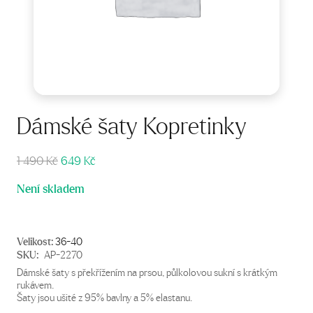
Dámské šaty Kopretinky
Původní
Aktuální
1 490
Kč
649
Kč
cena
cena
Není skladem
byla:
je:
1
649 Kč.
490 Kč.
Velikost:
36-40
SKU:
AP-2270
Dámské šaty s překřížením na prsou, půlkolovou sukní s krátkým
rukávem.
Šaty jsou ušité z 95% bavlny a 5% elastanu.