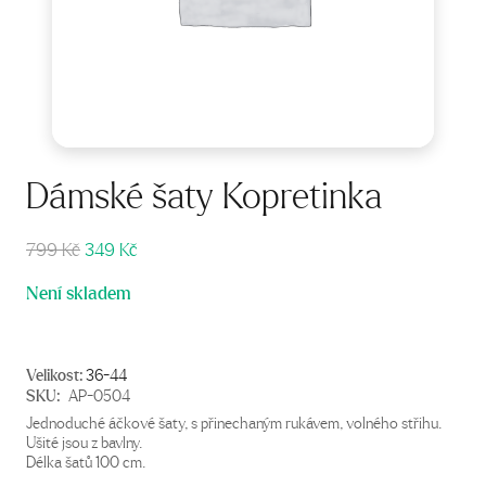
Dámské šaty Kopretinka
Původní
Aktuální
799
Kč
349
Kč
cena
cena
Není skladem
byla:
je:
799 Kč.
349 Kč.
Velikost:
36-44
SKU:
AP-0504
Jednoduché áčkové šaty, s přinechaným rukávem, volného střihu.
Ušité jsou z bavlny.
Délka šatů 100 cm.