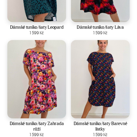
Velikost:
44-50
Velikost:
44-50
Dámské tuniko/šaty Leopard
Dámské tuniko/šaty Láva
Zobrazit produkt
1 599
Kč
Zobrazit produkt
1 599
Kč
Velikost:
44-50
Velikost:
44-50
Dámské tuniko/šaty Zahrada
Dámské tuniko/šaty Barevné
růží
lístky
Zobrazit produkt
1 599
Kč
Zobrazit produkt
1 599
Kč