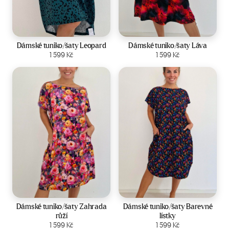
Velikost:
44-50
Velikost:
44-50
Dámské tuniko/šaty Leopard
Dámské tuniko/šaty Láva
Zobrazit produkt
1 599
Kč
Zobrazit produkt
1 599
Kč
Velikost:
44-50
Velikost:
44-50
Dámské tuniko/šaty Zahrada
Dámské tuniko/šaty Barevné
růží
lístky
Zobrazit produkt
1 599
Kč
Zobrazit produkt
1 599
Kč