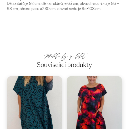
Délka šatů je 92 cm, délka rukávů je 65 cm, obvod hrudníku je 86 –
98 cm, obvod pasu až 80 cm, obvod sedu je 95-108 cm.
Mohlo by se líbit
Související produkty