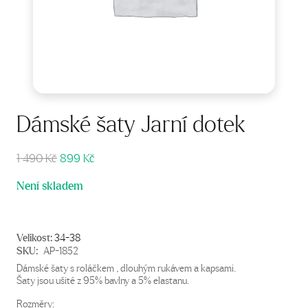
Dámské šaty Jarní dotek
Původní
Aktuální
1 490
Kč
899
Kč
cena
cena
Není skladem
byla:
je:
1
899 Kč.
490 Kč.
Velikost:
34-38
SKU:
AP-1852
Dámské šaty s roláčkem , dlouhým rukávem a kapsami.
Šaty jsou ušité z 95% bavlny a 5% elastanu.
Rozměry: