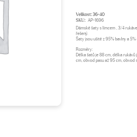
Velikost:
36-40
SKU:
AP-1696
Dámské šaty s límcem , 3/4 rukáve
řešený.
Šaty jsou ušité z 95% bavlny a 5% 
Rozměry:
Délka šatů je 88 cm, délka rukávů
cm, obvod pasu až 95 cm, obvod se