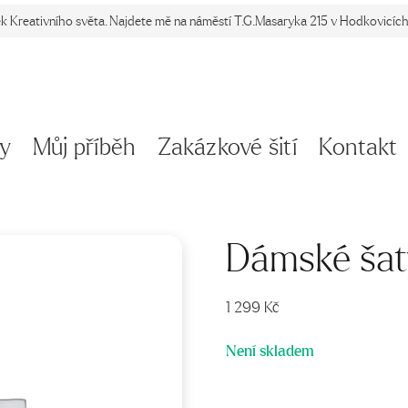
ek Kreativního světa. Najdete mě na náměstí T.G.Masaryka 215 v Hodkovicích 
y
Můj příběh
Zakázkové šití
Kontakt
Dámské šat
1 299
Kč
Není skladem