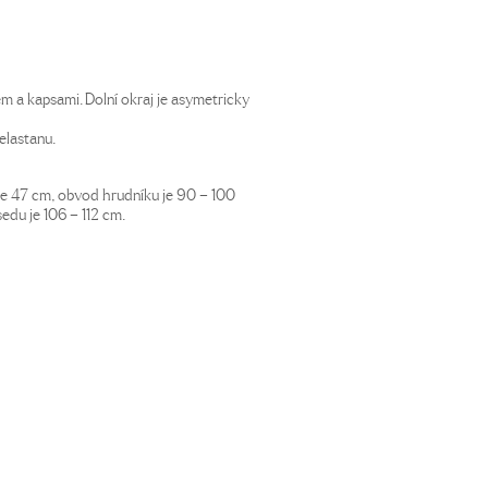
m a kapsami. Dolní okraj je asymetricky
elastanu.
 je 47 cm, obvod hrudníku je 90 – 100
du je 106 – 112 cm.