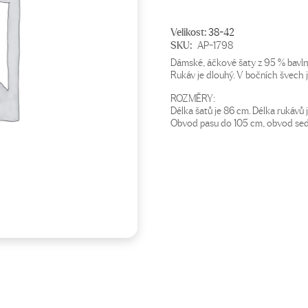
Velikost:
38-42
SKU:
AP-1798
Dámské, áčkové šaty z 95 % bavln
Rukáv je dlouhý. V bočních švech 
ROZMĚRY:
Délka šatů je 86 cm. Délka rukávů
Obvod pasu do 105 cm, obvod sed