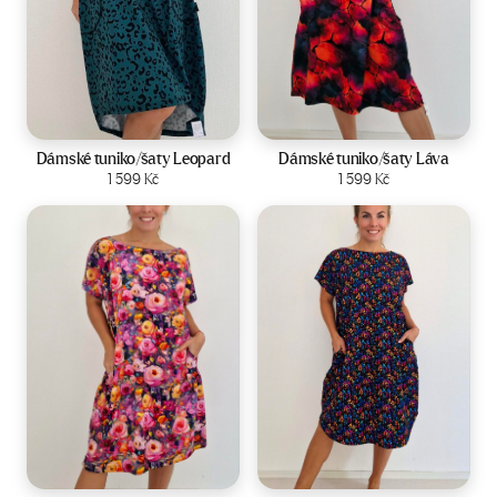
Velikost:
44-50
Velikost:
44-50
Dámské tuniko/šaty Leopard
Dámské tuniko/šaty Láva
Zobrazit produkt
1 599
Kč
Zobrazit produkt
1 599
Kč
Velikost:
44-50
Velikost:
44-50