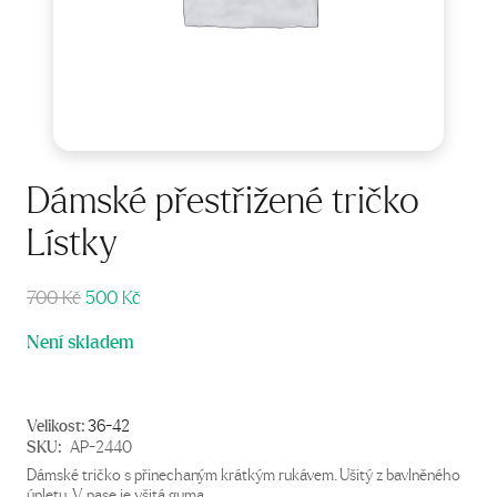
Dámské přestřižené tričko
Lístky
Původní
Aktuální
700
Kč
500
Kč
cena
cena
Není skladem
byla:
je:
700 Kč.
500 Kč.
Velikost:
36-42
SKU:
AP-2440
Dámské tričko s přinechaným krátkým rukávem. Ušitý z bavlněného
úpletu. V pase je všitá guma.