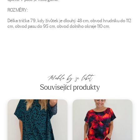
ROZMĚRY:
Délka trička 79, kdy živůtek je dlouhý 48 cm, obvod hrudníku do 112
cm, obvod pasu do 95 cm, obvod dolního okraje 110 cm.
Mohlo by se líbit
Související produkty