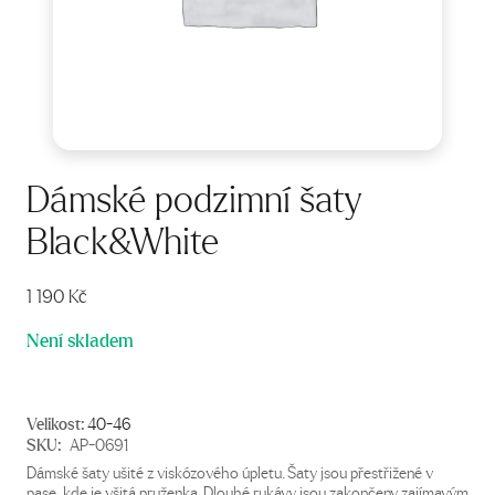
Dámské podzimní šaty
Black&White
1 190
Kč
Není skladem
Velikost:
40-46
SKU:
AP-0691
Dámské šaty ušité z viskózového úpletu. Šaty jsou přestřižené v
pase, kde je všitá pruženka. Dlouhé rukávy jsou zakončeny zajímavým