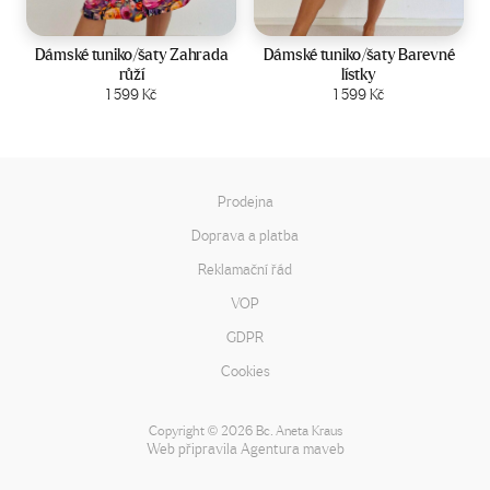
Velikost:
44-50
Velikost:
44-50
Dámské tuniko/šaty Zahrada
Dámské tuniko/šaty Barevné
růží
lístky
Zobrazit produkt
1 599
Kč
Zobrazit produkt
1 599
Kč
Prodejna
Doprava a platba
Reklamační řád
VOP
GDPR
Cookies
Copyright
2026 Bc. Aneta Kraus
©
Web připravila
Agentura maveb