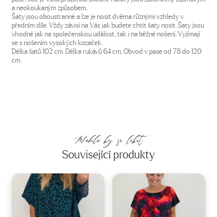
a neokoukaným způsobem.
Šaty jsou oboustranné a lze je nosit dvěma různými vzhledy v
předním díle. Vždy závisí na Vás jak budete chtít šaty nosit. Šaty jsou
vhodné jak na společenskou událost, tak i na běžné nošení. Vyjímají
se s nošením vysokých kozaček.
Délka šatů 102 cm. Délka rukávů 64 cm. Obvod v pase od 78 do 120
cm.
Mohlo by se líbit
Související produkty