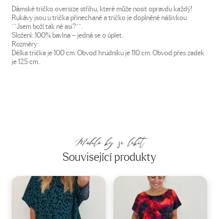
Dámské tričko oversize střihu, které může nosit opravdu každý!
Rukávy jsou u trička přinechané a tričko je doplněné nášivkou
´´Jsem boží tak né asi?´´.
Složení: 100% bavlna – jedná se o úplet.
Rozměry:
Délka trička je 100 cm. Obvod hrudníku je 110 cm. Obvod přes zadek
je 125 cm.
Mohlo by se líbit
Související produkty