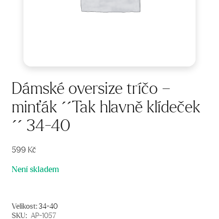
Dámské oversize tríčo –
minťák ´´Tak hlavně klídeček
´´ 34-40
599
Kč
Není skladem
Velikost:
34-40
SKU:
AP-1057