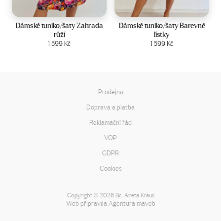
Velikost:
44-50
Velikost:
44-50
Dámské tuniko/šaty Zahrada
Dámské tuniko/šaty Barevné
růží
lístky
Zobrazit produkt
1 599
Kč
Zobrazit produkt
1 599
Kč
Prodejna
Doprava a platba
Reklamační řád
VOP
GDPR
Cookies
Copyright
2026 Bc. Aneta Kraus
©
Web připravila
Agentura maveb