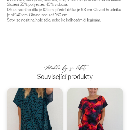
Složení 55% polyester, 45% viskóza.
Délka zadního dílu je 101 cm, přední délka je 93 cm. Obvod hrudníku
je až 140 cm. Obvod sedu až 160 cm.
Šaty lze nosit na holé tělo, nebo ke kalhotám či legínám.
Mohlo by se líbit
Související produkty