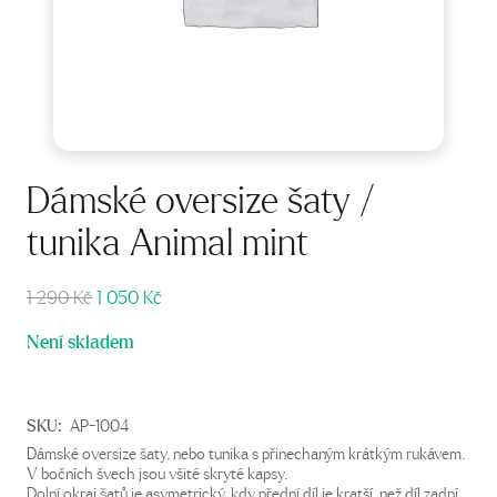
Dámské oversize šaty /
tunika Animal mint
Původní
Aktuální
1 290
Kč
1 050
Kč
cena
cena
Není skladem
byla:
je:
1
1
290 Kč.
050 Kč.
SKU:
AP-1004
Dámské oversize šaty, nebo tunika s přinechaným krátkým rukávem.
V bočních švech jsou všité skryté kapsy.
Dolní okraj šatů je asymetrický, kdy přední díl je kratší, než díl zadní.