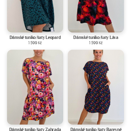
Velikost:
44-50
Velikost:
44-50
Dámské tuniko/šaty Leopard
Dámské tuniko/šaty Láva
Zobrazit produkt
1 599
Kč
Zobrazit produkt
1 599
Kč
Velikost:
44-50
Velikost:
44-50
Dámské tuniko/šaty Zahrada
Dámské tuniko/šaty Barevné