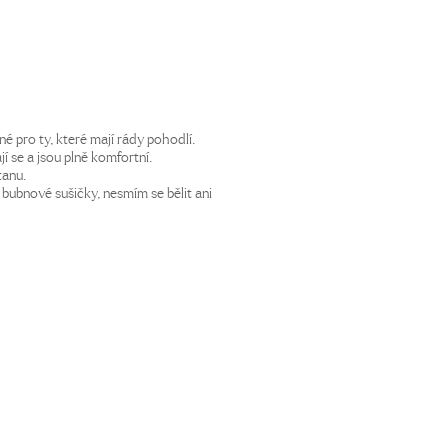
é pro ty, které mají rády pohodlí.
í se a jsou plně komfortní.
tanu.
bubnové sušičky, nesmím se bělit ani