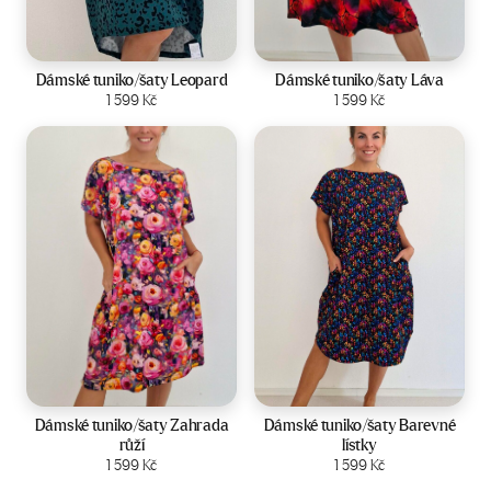
Velikost:
44-50
Velikost:
44-50
Dámské tuniko/šaty Leopard
Dámské tuniko/šaty Láva
Zobrazit produkt
1 599
Kč
Zobrazit produkt
1 599
Kč
Velikost:
44-50
Velikost:
44-50
Dámské tuniko/šaty Zahrada
Dámské tuniko/šaty Barevné
růží
lístky
Zobrazit produkt
1 599
Kč
Zobrazit produkt
1 599
Kč