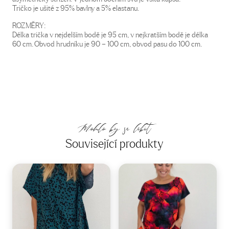
Tričko je ušité z 95% bavlny a 5% elastanu.
ROZMĚRY:
Délka trička v nejdelším bodě je 95 cm, v nejkratším bodě je délka
60 cm. Obvod hrudníku je 90 – 100 cm, obvod pasu do 100 cm.
Mohlo by se líbit
Související produkty