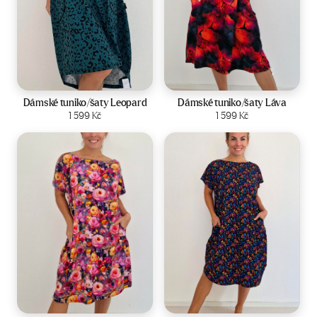
Velikost:
44-50
Velikost:
44-50
Dámské tuniko/šaty Leopard
Dámské tuniko/šaty Láva
Zobrazit produkt
1 599
Kč
Zobrazit produkt
1 599
Kč
Velikost:
44-50
Velikost:
44-50