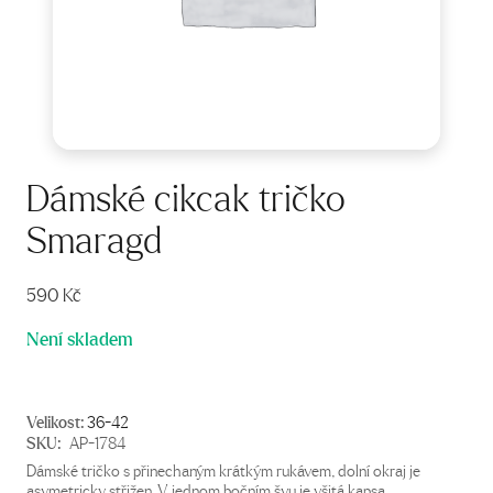
Dámské cikcak tričko
Smaragd
590
Kč
Není skladem
Velikost:
36-42
SKU:
AP-1784
Dámské tričko s přinechaným krátkým rukávem, dolní okraj je
asymetricky střižen. V jednom bočním švu je všitá kapsa.