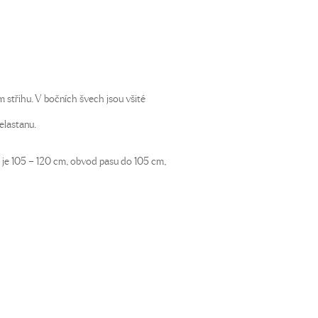
střihu. V bočních švech jsou všité
elastanu.
 je 105 – 120 cm, obvod pasu do 105 cm,