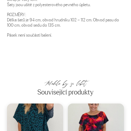
Šaty jsou ušité z polyesterového pevného úpletu.
ROZMĚRY:
Délka šatů je 94 cm, obvod hrudníku 102 – 112 cm. Obvod pasu do
100 cm, obvod sedu do 135 cm.
Pásek není součástí balení.
Mohlo by se líbit
Související produkty