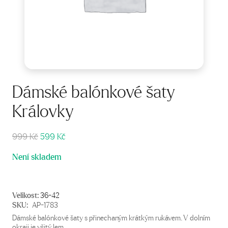
Dámské balónkové šaty
Královky
Původní
Aktuální
999
Kč
599
Kč
cena
cena
Není skladem
byla:
je:
999 Kč.
599 Kč.
Velikost:
36-42
SKU:
AP-1783
Dámské balónkové šaty s přinechaným krátkým rukávem. V dolním
okraji je všitý lem.