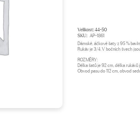
Velikost:
44-50
SKU:
AP-1861
Dámské, áčkové šaty z 95 % bavln
Rukáv je 3/4. V bočních švech jsou
ROZMĚRY:
Délka šatů je 92 cm, délka rukávů
Obvod pasu do 112 cm, obvod sed