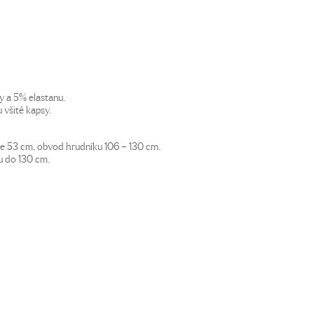
y a 5% elastanu.
 všité kapsy.
 je 53 cm, obvod hrudníku 106 – 130 cm.
u do 130 cm.