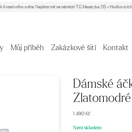
ek Kreativního světa. Najdete mě na náměstí T.G.Masaryka 215 v Hodkovicích 
y
Můj příběh
Zakázkové šití
Kontakt
Dámské áčk
Zlatomodré
1 490
Kč
Není skladem