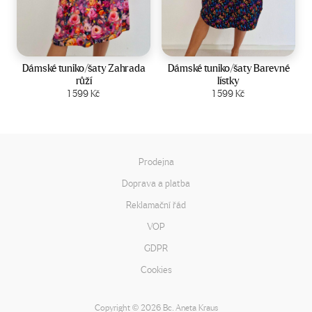
Velikost:
44-50
Velikost:
44-50
Dámské tuniko/šaty Zahrada
Dámské tuniko/šaty Barevné
růží
lístky
Zobrazit produkt
1 599
Kč
Zobrazit produkt
1 599
Kč
Prodejna
Doprava a platba
Reklamační řád
VOP
GDPR
Cookies
Copyright
2026 Bc. Aneta Kraus
©