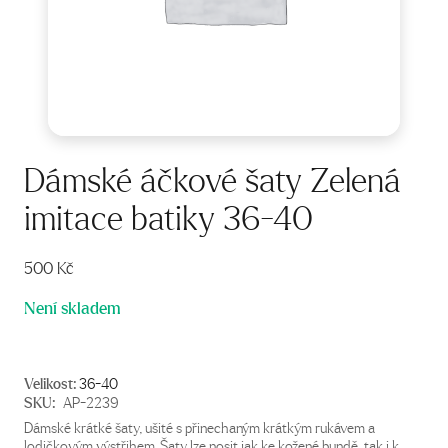
Dámské áčkové šaty Zelená
imitace batiky 36-40
500
Kč
Není skladem
Velikost:
36-40
SKU:
AP-2239
Dámské krátké šaty, ušité s přinechaným krátkým rukávem a
lodičkovým výstřihem. Šaty lze nosit jak ke kožené bundě, tak i k