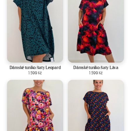
Velikost:
44-50
Velikost:
44-50
Dámské tuniko/šaty Leopard
Dámské tuniko/šaty Láva
Zobrazit produkt
1 599
Kč
Zobrazit produkt
1 599
Kč