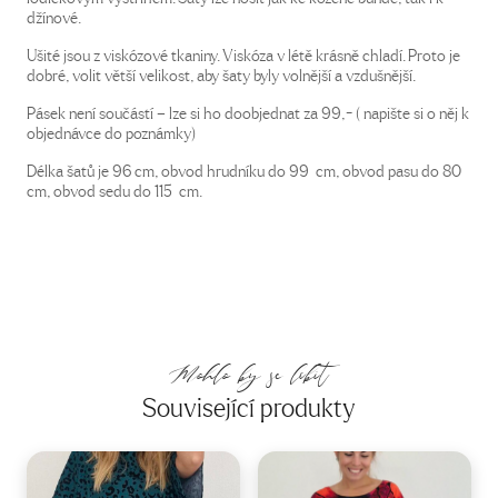
džínové.
Ušité jsou z viskózové tkaniny. Viskóza v létě krásně chladí. Proto je
dobré, volit větší velikost, aby šaty byly volnější a vzdušnější.
Pásek není součástí – lze si ho doobjednat za 99,- ( napište si o něj k
objednávce do poznámky)
Délka šatů je 96 cm, obvod hrudníku do 99 cm, obvod pasu do 80
cm, obvod sedu do 115 cm.
Mohlo by se líbit
Související produkty