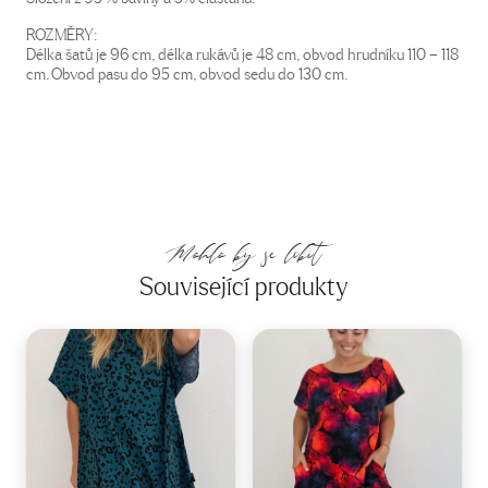
ROZMĚRY:
Délka šatů je 96 cm, délka rukávů je 48 cm, obvod hrudníku 110 – 118
cm. Obvod pasu do 95 cm, obvod sedu do 130 cm.
Mohlo by se líbit
Související produkty