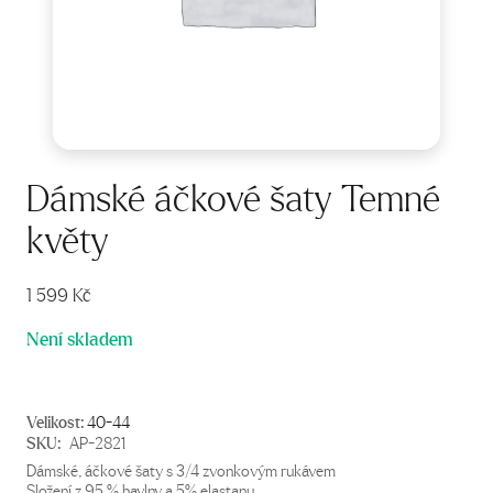
Dámské áčkové šaty Temné
květy
1 599
Kč
Není skladem
Velikost:
40-44
SKU:
AP-2821
Dámské, áčkové šaty s 3/4 zvonkovým rukávem
Složení z 95 % bavlny a 5% elastanu.