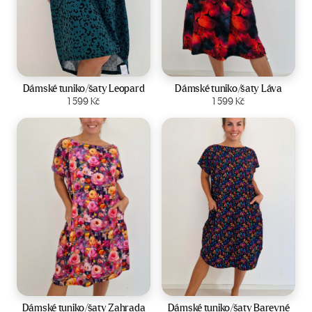
Velikost:
44-50
Velikost:
44-50
Dámské tuniko/šaty Leopard
Dámské tuniko/šaty Láva
Zobrazit produkt
1 599
Kč
Zobrazit produkt
1 599
Kč
Velikost:
44-50
Velikost:
44-50
Dámské tuniko/šaty Zahrada
Dámské tuniko/šaty Barevné