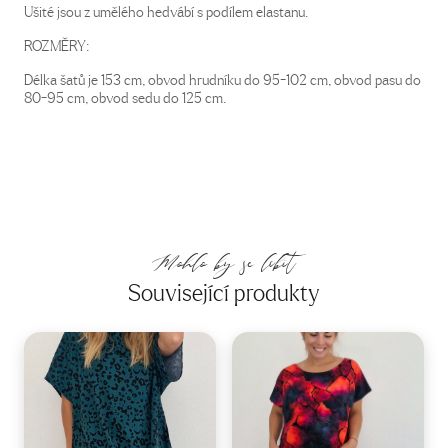
Ušité jsou z umělého hedvábí s podílem elastanu.
ROZMĚRY:
Délka šatů je 153 cm, obvod hrudníku do 95-102 cm, obvod pasu do
80-95 cm, obvod sedu do 125 cm.
Mohlo by se líbit
Související produkty