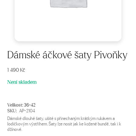
Dámské áčkové šaty Pivoňky
1 490
Kč
Není skladem
Velikost:
36-42
SKU:
AP-2104
Dámské dlouhé šaty, ušité s přinechaným krátkým rukávem a
lodičkovým výstřihem. Šaty lze nosit jak ke kožené bundě, tak i k
džínové.