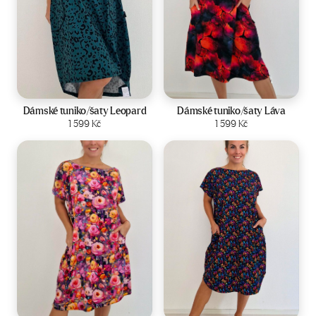
Velikost:
44-50
Velikost:
44-50
Dámské tuniko/šaty Leopard
Dámské tuniko/šaty Láva
Zobrazit produkt
1 599
Kč
Zobrazit produkt
1 599
Kč
Velikost:
44-50
Velikost:
44-50