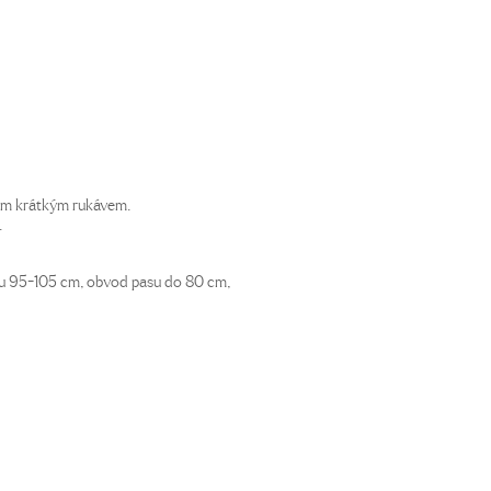
ým krátkým rukávem.
.
ku 95-105 cm, obvod pasu do 80 cm,