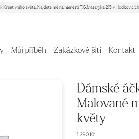
ek Kreativního světa. Najdete mě na náměstí T.G.Masaryka 215 v Hodkovicích 
y
Můj příběh
Zakázkové šití
Kontakt
Dámské áčk
Malované m
květy
1 290
Kč