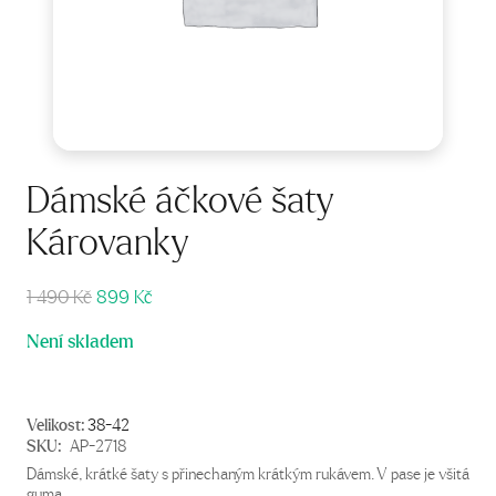
Dámské áčkové šaty
Károvanky
Původní
Aktuální
1 490
Kč
899
Kč
cena
cena
Není skladem
byla:
je:
1
899 Kč.
490 Kč.
Velikost:
38-42
SKU:
AP-2718
Dámské, krátké šaty s přinechaným krátkým rukávem. V pase je všitá
guma.