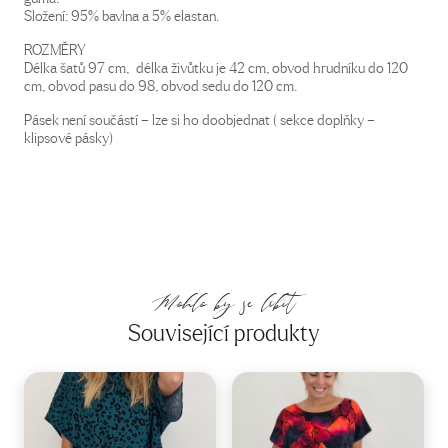
Složení: 95% bavlna a 5% elastan.
ROZMĚRY
Délka šatů 97 cm, délka živůtku je 42 cm, obvod hrudníku do 120
cm, obvod pasu do 98, obvod sedu do 120 cm.
Pásek není součástí – lze si ho doobjednat ( sekce doplňky –
klipsové pásky)
Mohlo by se líbit
Související produkty