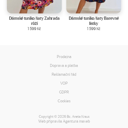
Velikost:
44-50
Velikost:
44-50
Dámské tuniko/šaty Zahrada
Dámské tuniko/šaty Barevné
růží
lístky
Zobrazit produkt
1 599
Kč
Zobrazit produkt
1 599
Kč
Prodejna
Doprava a platba
Reklamační řád
VOP
GDPR
Cookies
Copyright
2026 Bc. Aneta Kraus
©
Web připravila
Agentura maveb