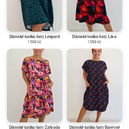
Velikost:
44-50
Velikost:
44-50
Dámské tuniko/šaty Leopard
Dámské tuniko/šaty Láva
Zobrazit produkt
1 599
Kč
Zobrazit produkt
1 599
Kč
Velikost:
44-50
Velikost:
44-50
Dámské tuniko/šaty Zahrada
Dámské tuniko/šaty Barevné