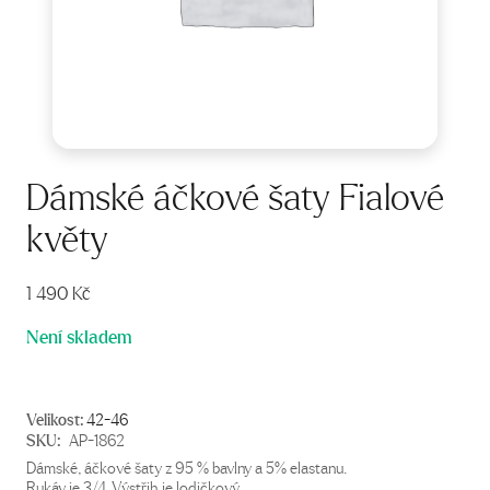
Dámské áčkové šaty Fialové
květy
1 490
Kč
Není skladem
Velikost:
42-46
SKU:
AP-1862
Dámské, áčkové šaty z 95 % bavlny a 5% elastanu.
Rukáv je 3/4. Výstřih je lodičkový.