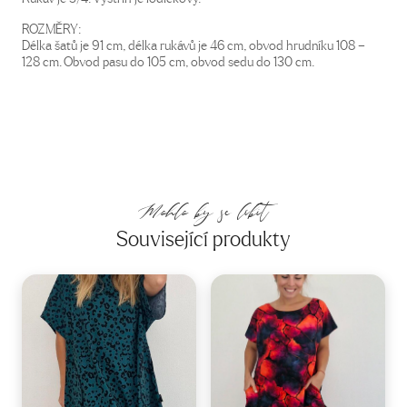
ROZMĚRY:
Délka šatů je 91 cm, délka rukávů je 46 cm, obvod hrudníku 108 –
128 cm. Obvod pasu do 105 cm, obvod sedu do 130 cm.
Mohlo by se líbit
Související produkty