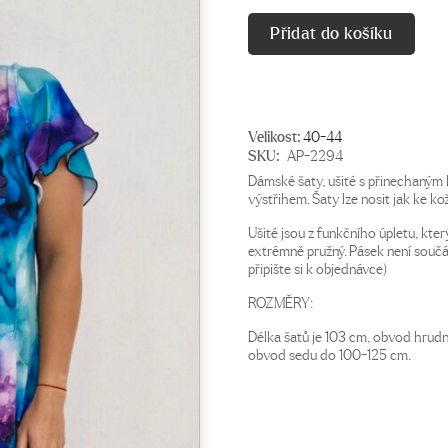
Přidat do košíku
Velikost:
40-44
SKU:
AP-2294
Dámské šaty, ušité s přinechaný
výstřihem. Šaty lze nosit jak ke ko
Ušité jsou z funkčního úpletu, který
extrémně pružný. Pásek není součás
připište si k objednávce)
ROZMĚRY:
Délka šatů je 103 cm, obvod hrudn
obvod sedu do 100-125 cm.