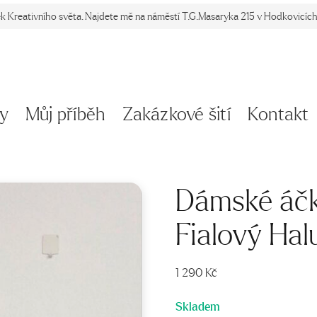
ek Kreativního světa. Najdete mě na náměstí T.G.Masaryka 215 v Hodkovicích 
y
Můj příběh
Zakázkové šití
Kontakt
Dámské áčk
Fialový Ha
1 290
Kč
Skladem