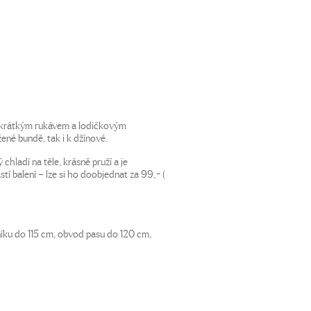
m krátkým rukávem a lodičkovým
žené bundě, tak i k džínové.
 chladí na těle, krásně pruží a je
tí balení – lze si ho doobjednat za 99,- (
íku do 115 cm, obvod pasu do 120 cm,