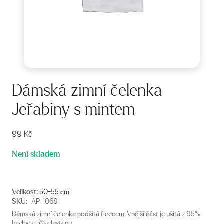
Dámská zimní čelenka
Jeřabiny s mintem
99
Kč
Není skladem
Velikost:
50-55 cm
SKU:
AP-1068
Dámská zimní čelenka podšitá fleecem. Vnější část je ušitá z 95%
bavlny a 5% elastanu.