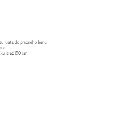
u, všitá do pružného lemu.
aty.
ku je až 150 cm.