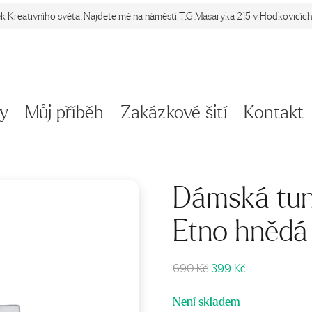
ek Kreativního světa. Najdete mě na náměstí T.G.Masaryka 215 v Hodkovicích 
y
Můj příběh
Zakázkové šití
Kontakt
Dámská tun
Etno hnědá
Původní
Aktuální
690
Kč
399
Kč
cena
cena
byla:
je:
Není skladem