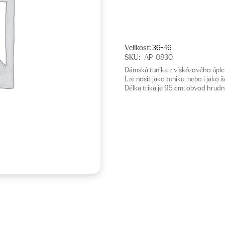
690 Kč.
399 Kč.
Velikost:
36-46
SKU:
AP-0830
Dámská tunika z viskózového úplet
Lze nosit jako tuniku, nebo i jako š
Délka trika je 95 cm, obvod hrudní